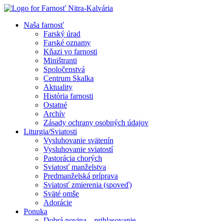
Naša farnosť
Farský úrad
Farské oznamy
Kňazi vo farnosti
Miništranti
Spoločenstvá
Centrum Skalka
Aktuality
História farnosti
Ostatné
Archív
Zásady ochrany osobných údajov
Liturgia/Sviatosti
Vysluhovanie svätenín
Vysluhovanie sviatostí
Pastorácia chorých
Sviatosť manželstva
Predmanželská príprava
Sviatosť zmierenia (spoveď)
Sväté omše
Adorácie
Ponuka
Dobrá novina – prihlasovanie