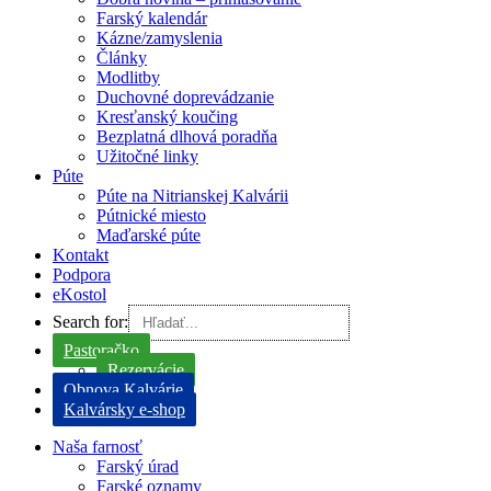
Farský kalendár
Kázne/zamyslenia
Články
Modlitby
Duchovné doprevádzanie
Kresťanský koučing
Bezplatná dlhová poradňa
Užitočné linky
Púte
Púte na Nitrianskej Kalvárii
Pútnické miesto
Maďarské púte
Kontakt
Podpora
eKostol
Search for:
Pastoračko
Rezervácie
Obnova Kalvárie
Kalvársky e-shop
Naša farnosť
Farský úrad
Farské oznamy