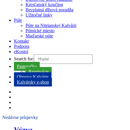
Kresťanský koučing
Bezplatná dlhová poradňa
Užitočné linky
Púte
Púte na Nitrianskej Kalvárii
Pútnické miesto
Maďarské púte
Kontakt
Podpora
eKostol
Search for:
Pastoračko
Rezervácie
Obnova Kalvárie
Kalvársky e-shop
Nedávne príspevky
Výzva