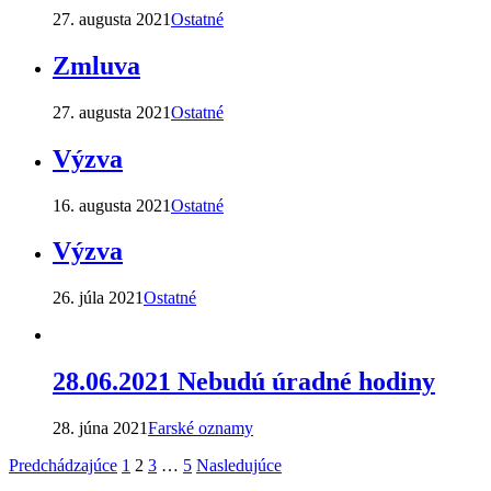
27. augusta 2021
Ostatné
Zmluva
27. augusta 2021
Ostatné
Výzva
16. augusta 2021
Ostatné
Výzva
26. júla 2021
Ostatné
28.06.2021 Nebudú úradné hodiny
28. júna 2021
Farské oznamy
Stránkovanie
Predchádzajúce
1
2
3
…
5
Nasledujúce