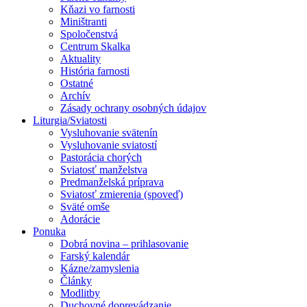
Kňazi vo farnosti
Miništranti
Spoločenstvá
Centrum Skalka
Aktuality
História farnosti
Ostatné
Archív
Zásady ochrany osobných údajov
Liturgia/Sviatosti
Vysluhovanie svätenín
Vysluhovanie sviatostí
Pastorácia chorých
Sviatosť manželstva
Predmanželská príprava
Sviatosť zmierenia (spoveď)
Sväté omše
Adorácie
Ponuka
Dobrá novina – prihlasovanie
Farský kalendár
Kázne/zamyslenia
Články
Modlitby
Duchovné doprevádzanie